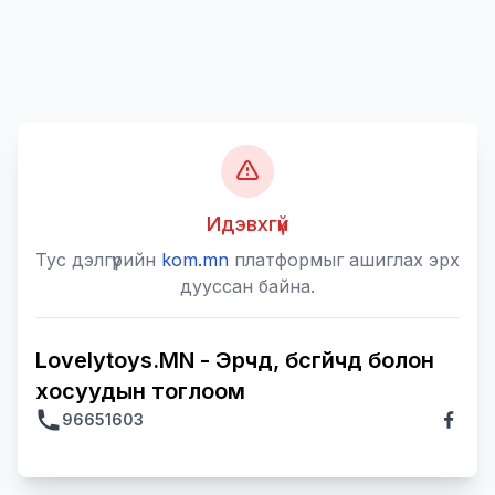
Идэвхгүй
Тус дэлгүүрийн
kom.mn
платформыг ашиглах эрх
дууссан байна.
Lovelytoys.MN - Эрчүүд, бүсгүйчүүд болон
хосуудын тоглоом
96651603