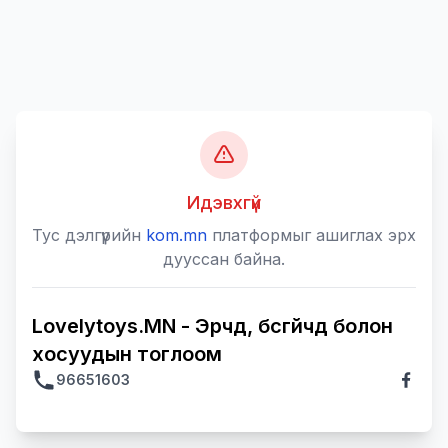
Идэвхгүй
Тус дэлгүүрийн
kom.mn
платформыг ашиглах эрх
дууссан байна.
Lovelytoys.MN - Эрчүүд, бүсгүйчүүд болон
хосуудын тоглоом
96651603