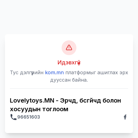
Идэвхгүй
Тус дэлгүүрийн
kom.mn
платформыг ашиглах эрх
дууссан байна.
Lovelytoys.MN - Эрчүүд, бүсгүйчүүд болон
хосуудын тоглоом
96651603