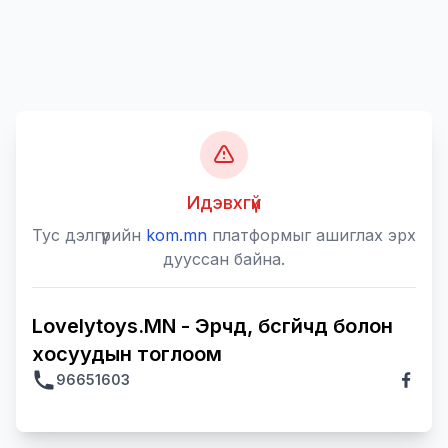
Идэвхгүй
Тус дэлгүүрийн
kom.mn
платформыг ашиглах эрх
дууссан байна.
Lovelytoys.MN - Эрчүүд, бүсгүйчүүд болон
хосуудын тоглоом
96651603