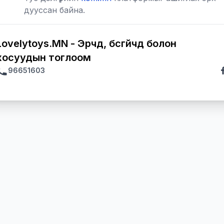
дууссан байна.
Lovelytoys.MN - Эрчүүд, бүсгүйчүүд болон
хосуудын тоглоом
96651603