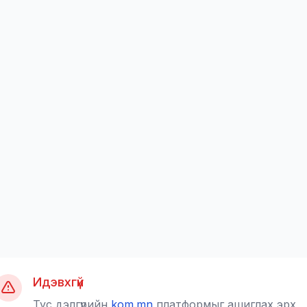
Идэвхгүй
Тус дэлгүүрийн
kom.mn
платформыг ашиглах эрх