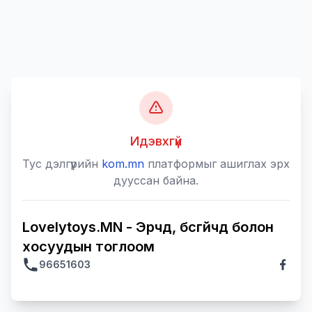
Идэвхгүй
Тус дэлгүүрийн
kom.mn
платформыг ашиглах эрх
дууссан байна.
Lovelytoys.MN - Эрчүүд, бүсгүйчүүд болон
хосуудын тоглоом
96651603